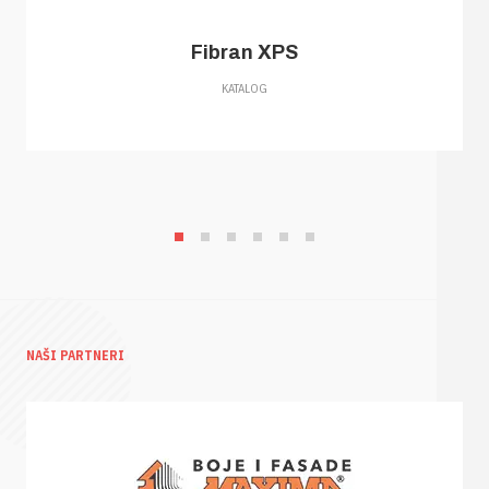
and
$
que
hasta
blackjack,
kicks
velocidad
elevados
Fibran XPS
responsible
et
una
ese
ruleta
in.
de
en
gaming
50
racha
punto.
y
That
retiros
porcentaje,
KATALOG
settings
$
de
La
baccarat.
continuous
es
aunque
integrated
selon
pisos
dificultad
Los
accumulation
mixta,
los
throughout.
la
exitosos
no
pagos
structure
y
límites
stratégie
puede
es
para
means
el
de
adoptée.
terminar
estática
cuentas
exiting
operador
retiro
abruptamente
sino
verificadas
just
suele
semanales
en
que
se
before
clasificarse
bajos
cualquier
escala
procesan
a
dentro
y
nivel
de
en
tier
del
los
sin
forma
un
shift
segmento
retrasos
NAŠI PARTNERI
previo
continua
plazo
often
de
en
aviso.
con
de
represents
mercado
los
la
2
the
gris
pagos
altura
a
highest-
del
aparecen
alcanzada.
24
value
iGaming
frecuentemente