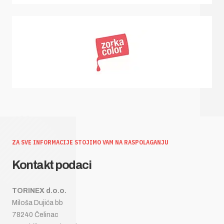
ZA SVE INFORMACIJE STOJIMO VAM NA RASPOLAGANJU
Kontakt podaci
TORINEX d.o.o.
Miloša Dujića bb
78240 Čelinac