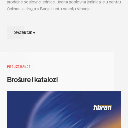
prodajne poslovne jednice. Jedna poslovna jedinica je u centru
Čelinca, a druga u Banja Luci u naselju Vrbanja.
Revisa
Обновляемый
Suomalaiset
Muchos
Real-
Chaque
En
El
El
The
La
La
los
список
pelaajat
jugadores
money
round
el
título
catálogo
multiplier
plataforma
plataforma
OPŠIRNIJE
sitios
топ
valitsevat
disfrutan
gaming
du
juego
accesible
de
in
de
con
de
казино
usein
de
options
jeu
de
en
la
the
casino
temática
apuestas
включает
Zet
chicken
at
Chicken
la
https://towerrush.lat/
plataforma
crash
con
de
peru
лучшие
casino
subway
https://itvwincasino.net/
Road
torre
resuelve
detrás
game
software
cueva
,
con
игровые
modernien
gracias
include
se
el
cada
de
at
Rival
detrás
PREUZIMANJE
métodos
площадки,
ominaisuuksien
a
TV-
déroule
multiplicador
sesión
mexluky
https://chickenroads-
detrás
de
de
соответствующие
ja
su
themed
dans
no
a
supera
in.com/
de
Betcave
Brošure i katalozi
pago
современным
bonusten
dinámica
jackpot
un
sube
través
los
doesn't
21grand
Casino
locales.
стандартам.
vuoksi.
entretenida
events,
donjon
de
de
2.000
reset
Casino
opera
y
ITV
où
forma
una
títulos
between
lleva
con
moderna.
show
les
automática
secuencia
de
difficulty
años
software
tie-
pièges
—
de
slots
tiers
operando
Rival
ins,
se
cada
decisiones
con
—
con
Gaming
live
multiplient
incremento
de
un
it
una
y