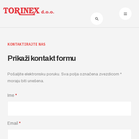
KONTAKTIRAJTE NAS
Prikaži kontakt formu
Pošaljite elektronsku poruku. Sva polja označena zvezdicom *
moraju biti unešena.
Ime
*
Email
*