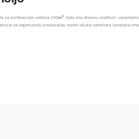
2
a za konferencije veličine 100
m
. Sala ima dnevnu svjetlost i opremlj
Idealna je za organizaciju predavanja, raznih obuka, seminara i proslava smj