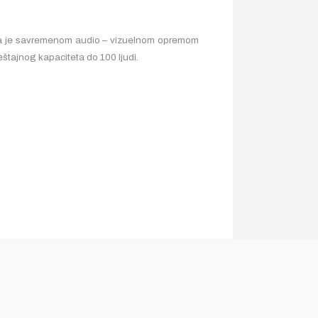
ena je savremenom audio – vizuelnom opremom
eštajnog kapaciteta do 100 ljudi.